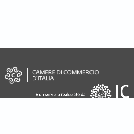
Note legali e privacy policy
© 2022 InfoCamere SCpA - sede legale: Via G.B. Morgagni 13, 00161 Roma -